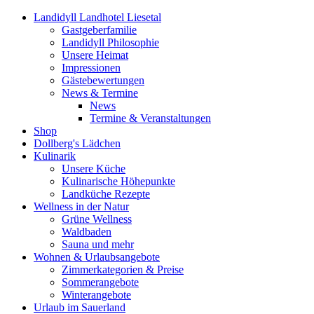
Landidyll Landhotel Liesetal
Gastgeberfamilie
Landidyll Philosophie
Unsere Heimat
Impressionen
Gästebewertungen
News & Termine
News
Termine & Veranstaltungen
Shop
Dollberg's Lädchen
Kulinarik
Unsere Küche
Kulinarische Höhepunkte
Landküche Rezepte
Wellness in der Natur
Grüne Wellness
Waldbaden
Sauna und mehr
Wohnen & Urlaubsangebote
Zimmerkategorien & Preise
Sommerangebote
Winterangebote
Urlaub im Sauerland